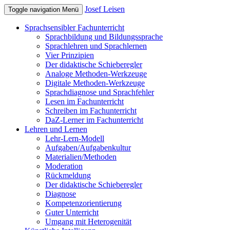
Josef Leisen
Toggle navigation
Menü
Sprachsensibler Fachunterricht
Sprachbildung und Bildungssprache
Sprachlehren und Sprachlernen
Vier Prinzipien
Der didaktische Schieberegler
Analoge Methoden-Werkzeuge
Digitale Methoden-Werkzeuge
Sprachdiagnose und Sprachfehler
Lesen im Fachunterricht
Schreiben im Fachunterricht
DaZ-Lerner im Fachunterricht
Lehren und Lernen
Lehr-Lern-Modell
Aufgaben/Aufgabenkultur
Materialien/Methoden
Moderation
Rückmeldung
Der didaktische Schieberegler
Diagnose
Kompetenzorientierung
Guter Unterricht
Umgang mit Heterogenität